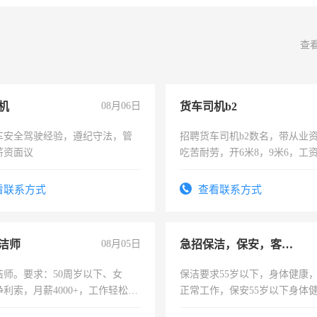
查
机
08月06日
货车司机b2
车安全驾驶经验，遵纪守法，管
招聘货车司机b2数名，带从业
薪资面议
吃苦耐劳，开6米8，9米6，工
看联系方式
查看联系方式
洁师
08月05日
急招保洁，保安，客服，工程
洁师。要求：50周岁以下、女
保洁要求55岁以下，身体健康
利索，月薪4000+，工作轻松，
正常工作，保安55岁以下身体
活，不需坐班，适合宝妈、全职
责任心形象端庄，遵纪守法，