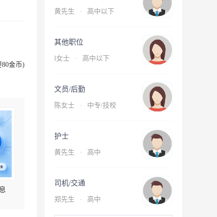
黄先生
·
高中以下
其他职位
l女士
·
高中以下
80金币)
文员/后勤
陈女士
·
中专/技校
护士
黄先生
·
高中
司机/交通
息
郑先生
·
高中