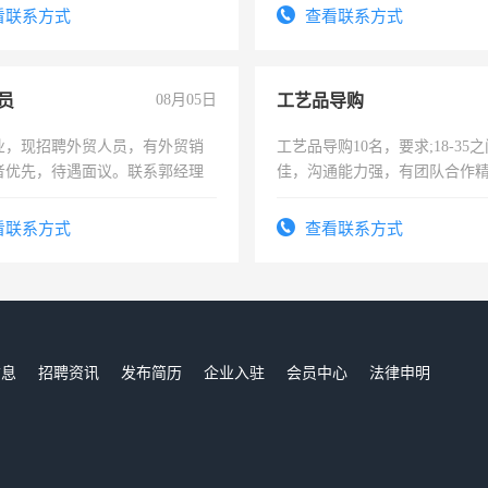
。
录，客服要求45岁以下高中以
看联系方式
查看联系方式
懂电脑工作认真，性格开朗有
能力，工程，懂水电维修。
员
08月05日
工艺品导购
业，现招聘外贸人员，有外贸销
工艺品导购10名，要求;18-35
者优先，待遇面议。联系郭经理
佳，沟通能力强，有团队合作
上进心，有工作经验者优先！
看联系方式
查看联系方式
信息
招聘资讯
发布简历
企业入驻
会员中心
法律申明
们