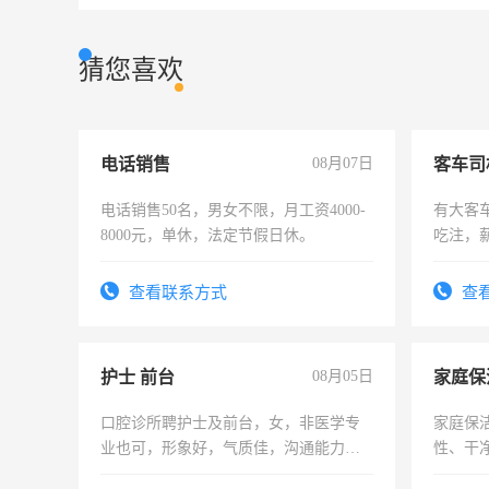
猜您喜欢
电话销售
08月07日
客车司
电话销售50名，男女不限，月工资4000-
有大客
8000元，单休，法定节假日休。
吃注，
查看联系方式
查
护士 前台
08月05日
家庭保
口腔诊所聘护士及前台，女，非医学专
家庭保
业也可，形象好，气质佳，沟通能力
性、干净
强。面试，周日休息。
时间灵