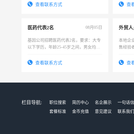
太太等
查看联系方式
查
医药代表2名
08月05日
外贸人
基因公司招聘医药代表2名，要求：大专
本地企
以下学历，年龄25-45岁之间，男女均
售经验
可，需要具有营销经验，从事过医药代
表或者有医学资质的优先，底薪+绩效，
查看联系方式
查
交五险。
栏目导航:
职位搜索
简历中心
名企展示
一句话
套餐标准
金币充值
意见建议
联系我